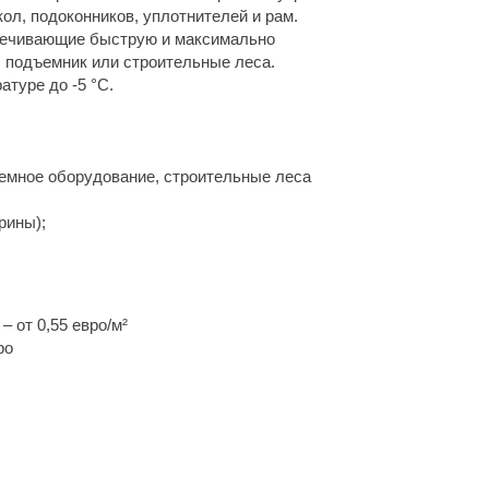
кол, подоконников, уплотнителей и рам.
печивающие быструю и максимально
 подъемник или строительные леса.
туре до -5 °C.
ъемное оборудование, строительные леса
рины);
 от 0,55 евро/м²
ро