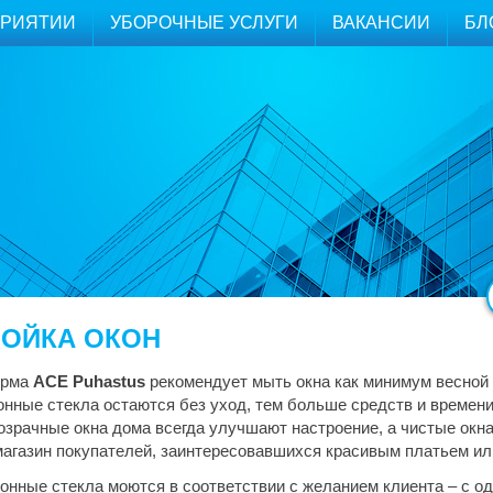
ПРИЯТИИ
УБОРОЧНЫЕ УСЛУГИ
ВАКАНСИИ
БЛ
ОЙКА ОКОН
рма
ACE Puhastus
рекомендует мыть окна как минимум весной 
онные стекла остаются без уход, тем больше средств и времени
озрачные окна дома всегда улучшают настроение, а чистые окн
магазин покупателей, заинтересовавшихся красивым платьем ил
онные стекла моются в соответствии с желанием клиента – с од