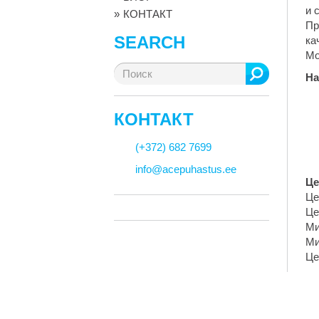
и 
КОНТАКТ
Пр
SEARCH
ка
Мо
Search
На
for:
КОНТАКТ
(+372) 682 7699
info@acepuhastus.ee
Це
Це
Це
Ми
Ми
Це