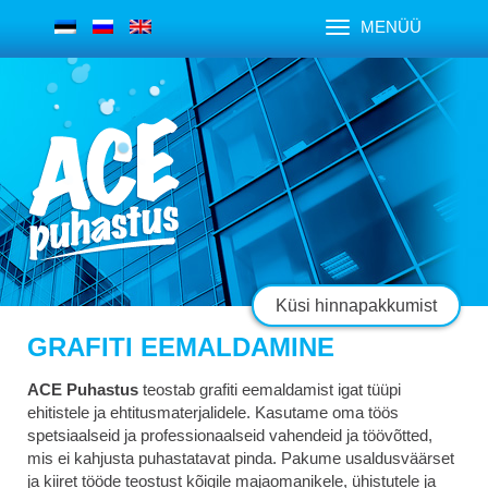
MENÜÜ
Küsi hinnapakkumist
GRAFITI EEMALDAMINE
ACE Puhastus
teostab grafiti eemaldamist igat tüüpi
ehitistele ja ehtitusmaterjalidele. Kasutame oma töös
spetsiaalseid ja professionaalseid vahendeid ja töövõtted,
mis ei kahjusta puhastatavat pinda. Pakume usaldusväärset
ja kiiret tööde teostust kõigile majaomanikele, ühistutele ja